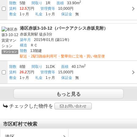
2
階数
5階
間取り
1R
面積
33.90m
賃料
12.5
万円
管理費等
10,000円
敷金
1ヶ月
礼金
1ヶ月
保証金
無
港区赤坂3-10-12（パークアクシス赤坂見附）
赤坂見附駅
徒歩3分
築年月
2015年01月
(築11年)
構造
ＲＣ
階数
13階建
マンション
駅近・2駅3路線利用可・繫華街に立地・買い物至便
2
階数
8階
間取り
1LDK
面積
40.17m
賃料
26.2
万円
管理費等
15,000円
敷金
1ヶ月
礼金
1ヶ月
保証金
無
もっと見る
チェックした物件を
お問い合わせ
市区町村で検索
港区