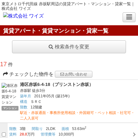
東京メトロ千代田線 赤坂駅周辺の賃貸アパート・マンション・貸家一覧｜
株式会社 ワイズ
賃貸アパート・賃貸マンション・貸家一覧
検索条件を変更
17
件
チェックした物件を
お問い合わせ
港区赤坂6-4-18（プリンストン赤坂）
赤坂駅
徒歩3分
築年月
2011年05月
(築15年)
構造
ＳＲＣ
階数
12階建
マンション
駅近・赤坂通面・事務所使用相談・外国籍可・ペット相談・社宅可・
二人入居可
2
階数
3階
間取り
2LDK
面積
53.63m
賃料
28.0
万円
管理費等
10,000円