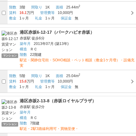
2
階数
3階
間取り
1K
面積
25.44m
賃料
16.1
万円
管理費等
10,000円
敷金
1ヶ月
礼金
1ヶ月
保証金
無
港区赤坂6-12-17（パークハビオ赤坂）
赤坂駅
徒歩6分
築年月
2013年07月
(築13年)
構造
ＲＣ
階数
22階建
マンション
駅近・閑静住宅街・SOHO相談・ペット相談（敷金1ケ月増）・設備充
実
2
階数
5階
間取り
1K
面積
25.04m
賃料
15.6
万円
管理費等
10,000円
敷金
1ヶ月
礼金
1ヶ月
保証金
無
港区赤坂2-13-8（赤坂ロイヤルプラザ）
赤坂駅
徒歩2分
築年月
構造
ＲＣ
階数
7階建
マンション
駅近・2駅3路線利用可・買物至便・