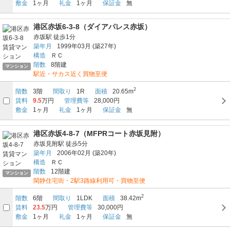
敷金
1ヶ月
礼金
1ヶ月
保証金
無
港区赤坂6-3-8（ダイアパレス赤坂）
赤坂駅
徒歩1分
築年月
1999年03月
(築27年)
構造
ＲＣ
階数
8階建
マンション
駅近・サカス近く買物至便
2
階数
3階
間取り
1R
面積
20.65m
賃料
9.5
万円
管理費等
28,000円
敷金
1ヶ月
礼金
1ヶ月
保証金
無
港区赤坂4-8-7（MFPRコート赤坂見附）
赤坂見附駅
徒歩5分
築年月
2006年02月
(築20年)
構造
ＲＣ
階数
12階建
マンション
閑静住宅街・2駅3路線利用可・買物至便
2
階数
6階
間取り
1LDK
面積
38.42m
賃料
23.5
万円
管理費等
30,000円
敷金
1ヶ月
礼金
1ヶ月
保証金
無