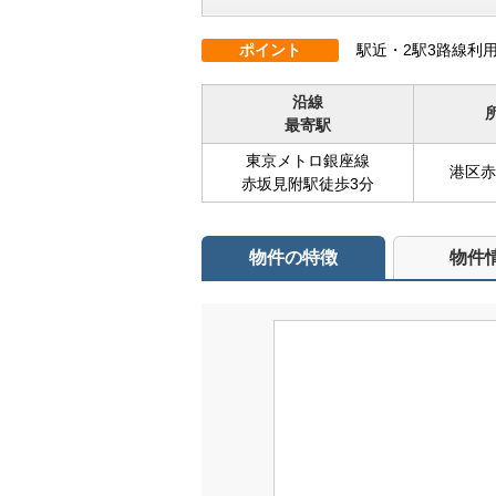
ポイント
駅近・2駅3路線利
沿線
最寄駅
東京メトロ銀座線
港区赤坂
赤坂見附駅徒歩3分
物件の特徴
物件