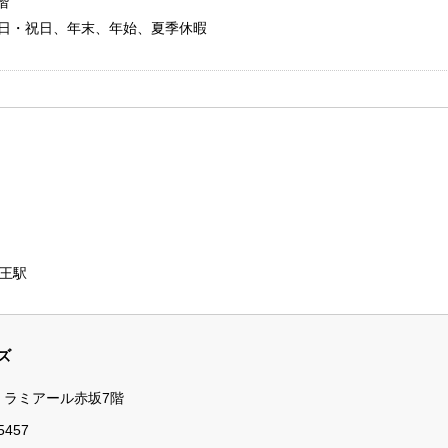
階
：土・日・祝日、年末、年始、夏季休暇
王駅
ズ
14 ラミアール赤坂7階
5457