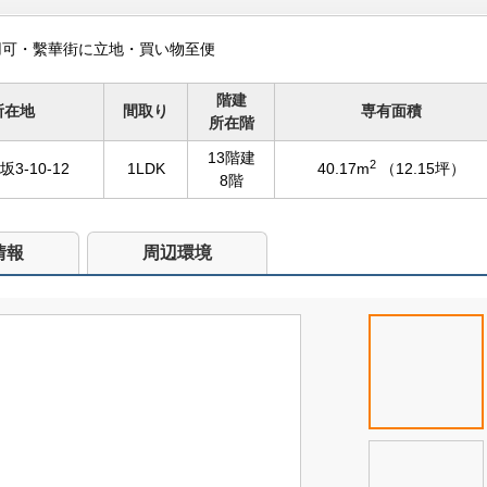
用可・繫華街に立地・買い物至便
階建
所在地
間取り
専有面積
所在階
13階建
2
3-10-12
1LDK
40.17m
（12.15坪）
8階
情報
周辺環境