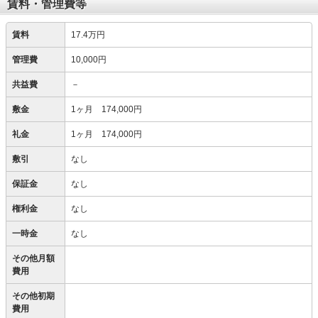
賃料・管理費等
賃料
17.4万円
管理費
10,000円
共益費
－
敷金
1ヶ月 174,000円
礼金
1ヶ月 174,000円
敷引
なし
保証金
なし
権利金
なし
一時金
なし
その他月額
費用
その他初期
費用