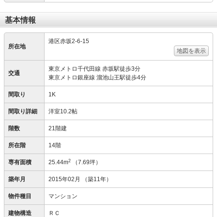
基本情報
港区赤坂2-6-15
所在地
地図を表示
東京メトロ千代田線 赤坂駅徒歩3分
交通
東京メトロ銀座線 溜池山王駅徒歩4分
間取り
1K
間取り詳細
洋室10.2帖
階数
21階建
所在階
14階
2
専有面積
25.44m
（7.69坪）
築年月
2015年02月
（築11年）
物件種目
マンション
建物構造
ＲＣ