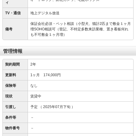
ィ
TV・通信
地上デジタル放送
保証会社必須・ペット相談（小型犬、猫計2匹まで敷金１ヶ月
備考
増SOHO相談可（登記、不特定多数来訪業種、置き看板何れ
も不可敷金１ヶ月増）
管理情報
契約期間
2年
更新料
1ヶ月 174,000円
保険等
なし
現状
賃貸中
引渡し
予定
（ 2025年07月下旬 ）
条件等
－
物件番号
－