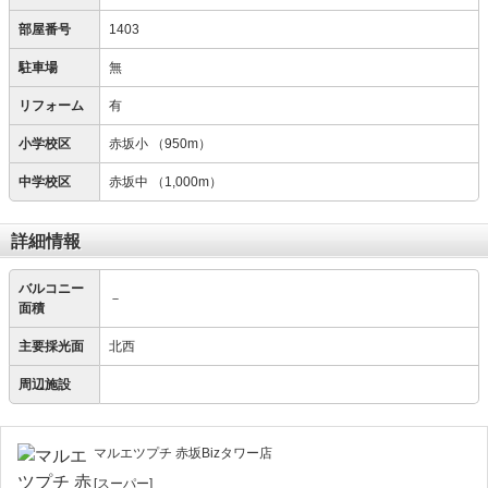
部屋番号
1403
駐車場
無
リフォーム
有
小学校区
赤坂小
（950m）
中学校区
赤坂中
（1,000m）
詳細情報
バルコニー
－
面積
主要採光面
北西
周辺施設
マルエツプチ 赤坂Bizタワー店
[スーパー]